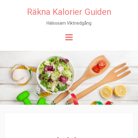
Räkna Kalorier Guiden
Hälsosam Viktnedgång
Hoppa
till
innehåll