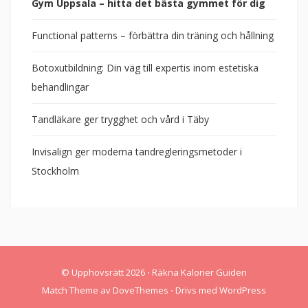
Gym Uppsala – hitta det bästa gymmet för dig
Functional patterns – förbättra din träning och hållning
Botoxutbildning: Din väg till expertis inom estetiska
behandlingar
Tandläkare ger trygghet och vård i Täby
Invisalign ger moderna tandregleringsmetoder i
Stockholm
© Upphovsrätt 2026
⋅
Räkna Kalorier Guiden
Match Theme av
DoveThemes
⋅
Drivs med
WordPress