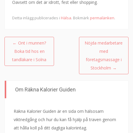
Oavsett om det är idrott, fest eller shopping.
Detta inlägg publicerades i
Hälsa
. Bokmärk
permalänken
.
Inläggsnavigering
←
Ont i munnen?
Nöjda medarbetare
Boka tid hos en
med
tandläkare i Solna
företagsmassage i
Stockholm
→
Om Räkna Kalorier Guiden
Räkna Kalorier Guiden är en sida om hälsosam
viktnedgång och hur du kan få hjälp på traven genom
att hålla koll på ditt dagliga kaloriintag.