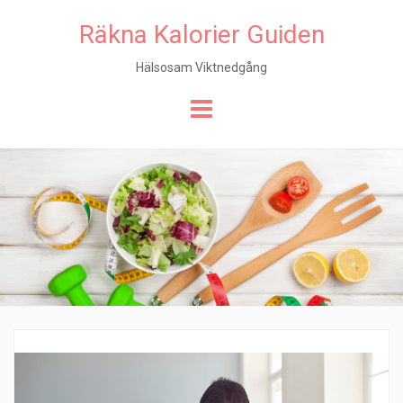
Räkna Kalorier Guiden
Hälsosam Viktnedgång
Hoppa
till
innehåll